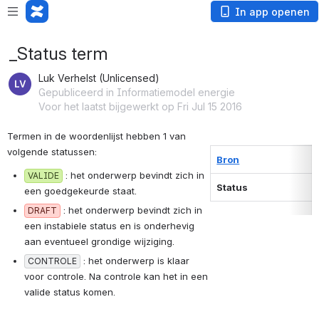
In app openen
_Status term
Luk Verhelst (Unlicensed)
Gepubliceerd in Informatiemodel energie
Voor het laatst bijgewerkt op Fri Jul 15 2016
Termen in de woordenlijst hebben 1 van 
volgende statussen:
Bron
 : het onderwerp bevindt zich in 
VALIDE
Status
een goedgekeurde staat.
 : het onderwerp bevindt zich in 
DRAFT
een instabiele status en is onderhevig 
aan eventueel grondige wijziging.
 : het onderwerp is klaar 
CONTROLE
voor controle. Na controle kan het in een 
valide status komen.