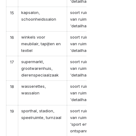
'detailhandel'
kapsalon,
soort ruimte in geval
15
schoonheidssalon
van ruimte-categorie
'detailhandel'
winkels voor
soort ruimte in geval
16
meubilair, tapijten en
van ruimte-categorie
textiel
'detailhandel'
supermarkt,
soort ruimte in geval
17
grootwarenhuis,
van ruimte-categorie
dierenspeciaalzaak
'detailhandel'
wasserettes,
soort ruimte in geval
18
wassalon
van ruimte-categorie
'detailhandel'
sporthal, stadion,
soort ruimte in geval
19
speelruimte, turnzaal
van ruimte-categorie
'sport en
ontspanning'