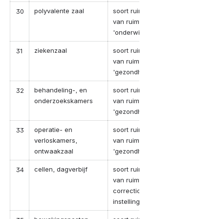
polyvalente zaal
soort ruimte in geval
30
van ruimte-categorie
'onderwijsinstellingen'
ziekenzaal
soort ruimte in geval
31
van ruimte-categorie
'gezondheidszorg'
behandeling-, en
soort ruimte in geval
32
onderzoekskamers
van ruimte-categorie
'gezondheidszorg'
operatie- en
soort ruimte in geval
33
verloskamers,
van ruimte-categorie
ontwaakzaal
'gezondheidszorg'
cellen, dagverbijf
soort ruimte in geval
34
van ruimte-categorie '
correctionele
instellingen'