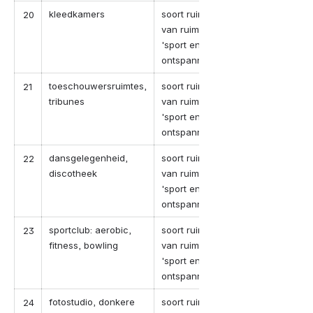
kleedkamers
soort ruimte in geval
20
van ruimte-categorie
'sport en
ontspanning'
toeschouwersruimtes,
soort ruimte in geval
21
tribunes
van ruimte-categorie
'sport en
ontspanning'
dansgelegenheid,
soort ruimte in geval
22
discotheek
van ruimte-categorie
'sport en
ontspanning'
sportclub: aerobic,
soort ruimte in geval
23
fitness, bowling
van ruimte-categorie
'sport en
ontspanning'
fotostudio, donkere
soort ruimte in geval
24