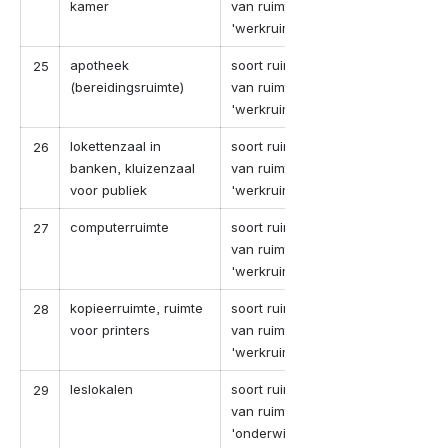
kamer
van ruimte-categorie
'werkruimten'
apotheek
soort ruimte in geval
25
(bereidingsruimte)
van ruimte-categorie
'werkruimten'
lokettenzaal in
soort ruimte in geval
26
banken, kluizenzaal
van ruimte-categorie
voor publiek
'werkruimten'
computerruimte
soort ruimte in geval
27
van ruimte-categorie
'werkruimten'
kopieerruimte, ruimte
soort ruimte in geval
28
voor printers
van ruimte-categorie
'werkruimten'
leslokalen
soort ruimte in geval
29
van ruimte-categorie
'onderwijsinstellingen'