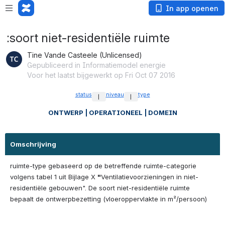
In app openen
:soort niet-residentiële ruimte
Tine Vande Casteele (Unlicensed)
Gepubliceerd in Informatiemodel energie
Voor het laatst bijgewerkt op Fri Oct 07 2016
status
niveau
type
 | 
 | 
ONTWERP | 
OPERATIONEEL | 
DOMEIN
Omschrijving
ruimte-type
gebaseerd op de betreffende ruimte-categorie
volgens tabel 1 uit Bijlage X
"
Ventilatievoorzieningen in niet-
residentiële gebouwen". De soort niet-residentiële ruimte
bepaalt de ontwerpbezetting (vloeroppervlakte in m²/persoon)