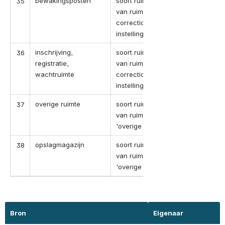
bewakingsposten
soort ruimte in geval
35
van ruimte-categorie '
correctionele
instellingen'
inschrijving,
soort ruimte in geval
36
registratie,
van ruimte-categorie '
wachtruimte
correctionele
instellingen'
overige ruimte
soort ruimte in geval
37
van ruimte-categorie
'overige ruimte'
opslagmagazijn
soort ruimte in geval
38
van ruimte-categorie
'overige ruimte'
Bron
Eigenaar