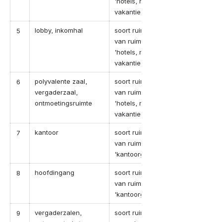
'hotels, motels en
vakantiecentra'
lobby, inkomhal
soort ruimte in geval
5
van ruimte-categorie
'hotels, motels en
vakantiecentra'
polyvalente zaal,
soort ruimte in geval
6
vergaderzaal,
van ruimte-categorie
ontmoetingsruimte
'hotels, motels en
vakantiecentra'
kantoor
soort ruimte in geval
7
van ruimte-categorie
'kantoorgebouwen'
hoofdingang
soort ruimte in geval
8
van ruimte-categorie
'kantoorgebouwen'
vergaderzalen,
soort ruimte in geval
9