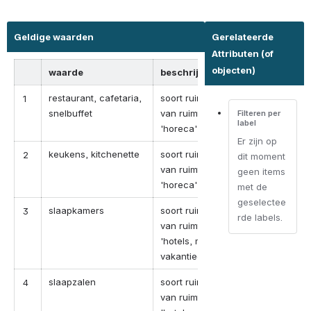
Geldige waarden
Gerelateerde
Attributen (of
objecten)
waarde
beschrijving
restaurant, cafetaria,
soort ruimte in geval
1
snelbuffet
van ruimte-categorie
Filteren per
label
'horeca'
Er zijn op
keukens, kitchenette
soort ruimte in geval
2
dit moment
van ruimte-categorie
geen items
'horeca'
met de
geselectee
slaapkamers
soort ruimte in geval
3
rde labels.
van ruimte-categorie
'hotels, motels en
vakantiecentra'
slaapzalen
soort ruimte in geval
4
van ruimte-categorie