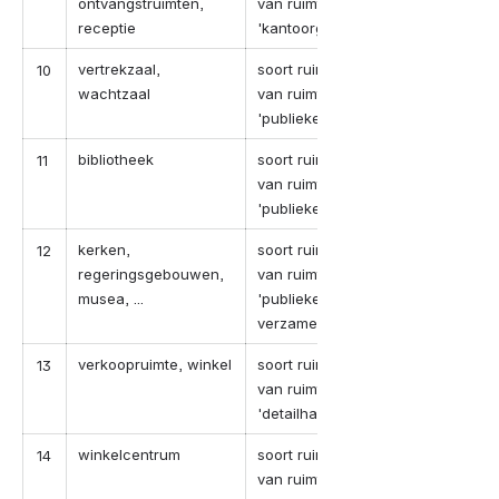
ontvangstruimten,
van ruimte-categorie
receptie
'kantoorgebouwen'
vertrekzaal,
soort ruimte in geval
10
wachtzaal
van ruimte-categorie
'publieke ruimten'
bibliotheek
soort ruimte in geval
11
van ruimte-categorie
'publieke ruimten'
kerken,
soort ruimte in geval
12
regeringsgebouwen,
van ruimte-categorie
musea, ...
'publieke
verzamelplaatsen'
verkoopruimte, winkel
soort ruimte in geval
13
van ruimte-categorie
'detailhandel'
winkelcentrum
soort ruimte in geval
14
van ruimte-categorie