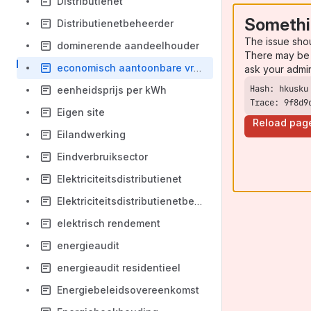
Distributienet
Somethi
Distributienetbeheerder
The issue sho
dominerende aandeelhouder
There may be 
economisch aantoonbare vraag
ask your admi
eenheidsprijs per kWh
Trace: 9f8d9
Eigen site
Reload pag
Eilandwerking
Eindverbruiksector
Elektriciteitsdistributienet
Elektriciteitsdistributienetbeheerder
elektrisch rendement
energieaudit
energieaudit residentieel
Energiebeleidsovereenkomst