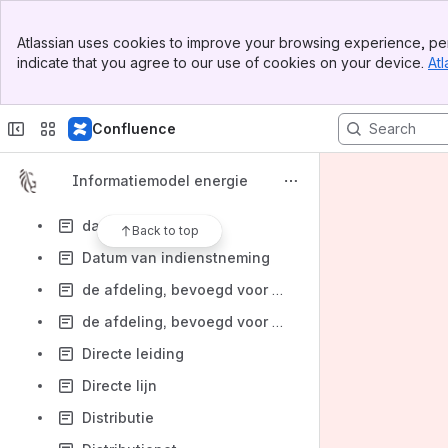
Budgetmeter voor elektriciteit
Banner
certificaatgerechtigde
Atlassian uses cookies to improve your browsing experience, per
Top Bar
indicate that you agree to our use of cookies on your device.
Atl
Certificaatnummer
Sidebar
Main Content
certificatenverplichting
Confluence
certificatiesoftware niet-residentieel
certificatiesoftware residentieel
Informatiemodel energie
collectieve huisvesting
dagmeter
Back to top
Datum van indienstneming
de afdeling, bevoegd voor milieu-inspectie
de afdeling, bevoegd voor milieuvergunningen
Directe leiding
Directe lijn
Distributie