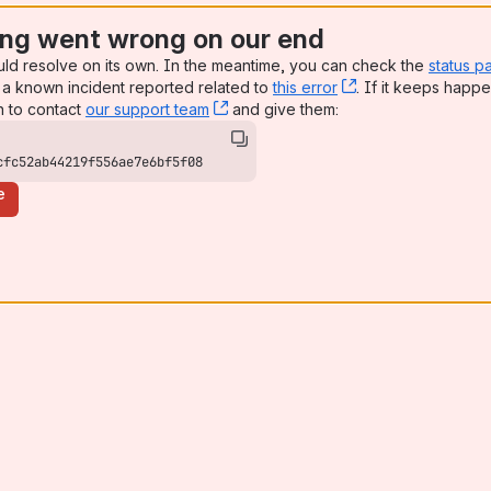
ng went wrong on our end
uld resolve on its own. In the meantime, you can check the
status p
a known incident reported related to
this error
, (opens new win
. If it keeps happe
n to contact
our support team
, (opens new window)
and give them:
cfc52ab44219f556ae7e6bf5f08
e