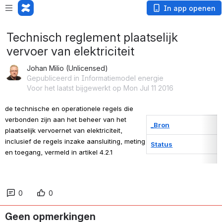
In app openen
Technisch reglement plaatselijk
vervoer van elektriciteit
Johan Milio (Unlicensed)
Gepubliceerd in Informatiemodel energie
Voor het laatst bijgewerkt op Mon Jul 11 2016
de technische en operationele regels die 
verbonden zijn aan het beheer van het 
_Bron
plaatselijk vervoernet van elektriciteit, 
inclusief de regels inzake aansluiting, meting 
Status
en toegang, vermeld in artikel 4.2.1
0
0
Geen opmerkingen