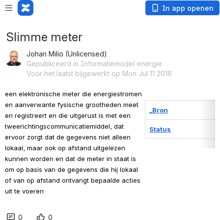
In app openen
Slimme meter
Johan Milio (Unlicensed)
Gepubliceerd in Informatiemodel energie
Voor het laatst bijgewerkt op Mon Jul 11 2016
een elektronische meter die energiestromen 
en aanverwante fysische grootheden meet 
_Bron
en registreert en die uitgerust is met een 
tweerichtingscommunicatiemiddel, dat 
Status
ervoor zorgt dat de gegevens niet alleen 
lokaal, maar ook op afstand uitgelezen 
kunnen worden en dat de meter in staat is 
om op basis van de gegevens die hij lokaal 
of van op afstand ontvangt bepaalde acties 
uit te voeren
0
0