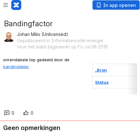
In app openen
Bandingfactor
Johan Milio (Unlicensed)
Gepubliceerd in Informatiemodel energie
Voor het laatst bijgewerkt op Fri Jul 08 2016
onrendabele top gedeeld door de 
bandingdeler
_Bron
Status
0
0
Geen opmerkingen